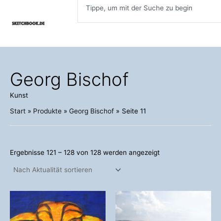
Inhalt
Nach
Zum
Aktualität
springen
sortiert
Inhalt
springen
Georg Bischof
Kunst
Start
Produkte
Georg Bischof
Seite 11
Ergebnisse 121 – 128 von 128 werden angezeigt
Preisspanne:
Preisspanne:
Dieses
Dieses
78,30 €
98,00 €
Produkt
Produkt
bis
bis
weist
weist
575,10 €
498,00 €