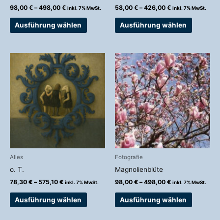
Produktseite
Produkts
98,00
€
–
498,00
€
58,00
€
–
426,00
€
inkl. 7% MwSt.
inkl. 7% MwSt.
gewählt
gewählt
werden
werden
Ausführung wählen
Ausführung wählen
Preisspanne:
Preisspanne:
Dieses
Dieses
78,30 €
98,00 €
Produkt
Produkt
bis
bis
weist
weist
575,10 €
498,00 €
mehrere
mehrere
Varianten
Variante
auf.
auf.
Die
Die
Optionen
Optionen
können
können
auf
auf
Alles
Fotografie
der
der
o. T.
Magnolienblüte
Produktseite
Produkts
78,30
€
–
575,10
€
98,00
€
–
498,00
€
inkl. 7% MwSt.
inkl. 7% MwSt.
gewählt
gewählt
werden
werden
Ausführung wählen
Ausführung wählen