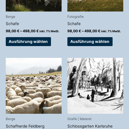
Optionen
Optionen
können
können
auf
auf
Berge
Fotografie
der
der
Schafe
Schafe
Produktseite
Produkts
98,00
€
–
498,00
€
98,00
€
–
498,00
€
inkl. 7% MwSt.
inkl. 7% MwSt.
gewählt
gewählt
werden
werden
Ausführung wählen
Ausführung wählen
Preisspanne:
Preisspanne:
Dieses
Dieses
98,00 €
58,00 €
Produkt
Produkt
bis
bis
weist
weist
498,00 €
426,00 €
mehrere
mehrere
Varianten
Variante
auf.
auf.
Die
Die
Optionen
Optionen
können
können
auf
auf
Berge
Grafik | Malerei
der
der
Schafherde Feldberg
Schlossgarten Karlsruhe