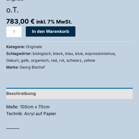
o.T.
783,00
€
inkl. 7% MwSt.
In den Warenkorb
Kategorie:
Originale
Schlagwörter:
biologisch
,
black
,
blau
,
blue
,
expressionismus
,
Geburt
,
gelb
,
organisch
,
red
,
rot
,
schwarz
,
yellow
Marke:
Georg Bischof
Beschreibung
Maße: 100cm x 70cm
Technik: Acryl auf Papier
_______