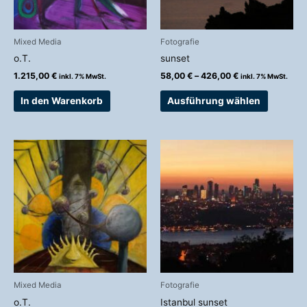
Optionen
können
auf
Mixed Media
Fotografie
der
o.T.
sunset
Produkts
1.215,00
€
58,00
€
–
426,00
€
inkl. 7% MwSt.
inkl. 7% MwSt.
gewählt
werden
In den Warenkorb
Ausführung wählen
Preisspanne:
Dieses
98,00 €
Produkt
bis
weist
498,00 €
mehrere
Variante
auf.
Die
Optionen
können
auf
Mixed Media
Fotografie
der
o.T.
Istanbul sunset