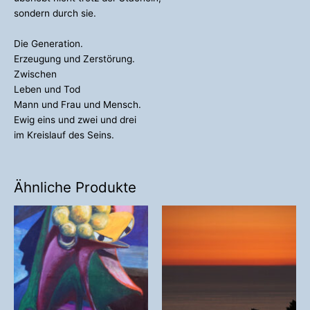
sondern durch sie.
Die Generation.
Erzeugung und Zerstörung.
Zwischen
Leben und Tod
Mann und Frau und Mensch.
Ewig eins und zwei und drei
im Kreislauf des Seins.
Ähnliche Produkte
Preisspanne:
Dieses
58,00 €
Produkt
bis
weist
426,00 €
mehrere
Variante
auf.
Die