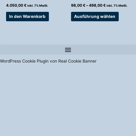
Produkts
4.050,00
€
98,00
€
–
498,00
€
inkl. 7% MwSt.
inkl. 7% MwSt.
gewählt
werden
In den Warenkorb
Ausführung wählen
WordPress Cookie Plugin von Real Cookie Banner