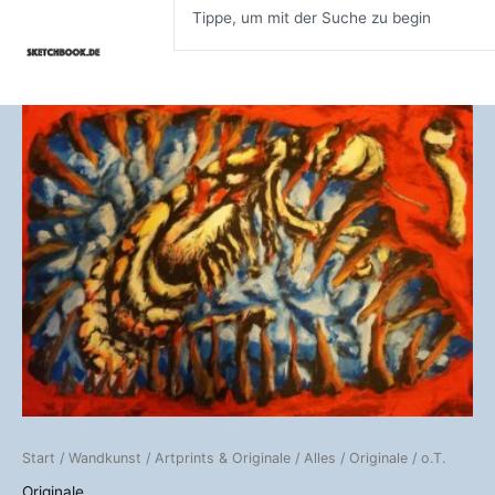
Inhalt
Zum
springen
Inhalt
springen
o.T.
Menge
Start
/
Wandkunst
/
Artprints & Originale
/
Alles
/
Originale
/ o.T.
Originale