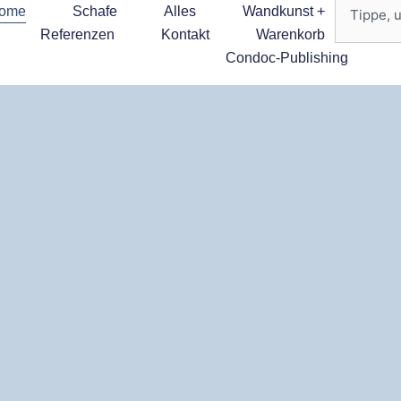
ome
Schafe
Alles
Wandkunst +
Referenzen
Kontakt
Warenkorb
Condoc-Publishing