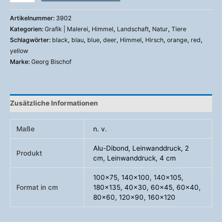
Artikelnummer:
3902
Kategorien:
Grafik | Malerei
,
Himmel
,
Landschaft
,
Natur
,
Tiere
Schlagwörter:
black
,
blau
,
blue
,
deer
,
Himmel
,
Hirsch
,
orange
,
red
,
yellow
Marke:
Georg Bischof
Zusätzliche Informationen
Maße
n. v.
Alu-Dibond, Leinwanddruck, 2
Produkt
cm, Leinwanddruck, 4 cm
100×75, 140×100, 140×105,
Format in cm
180×135, 40×30, 60×45, 60×40,
80×60, 120×90, 160×120