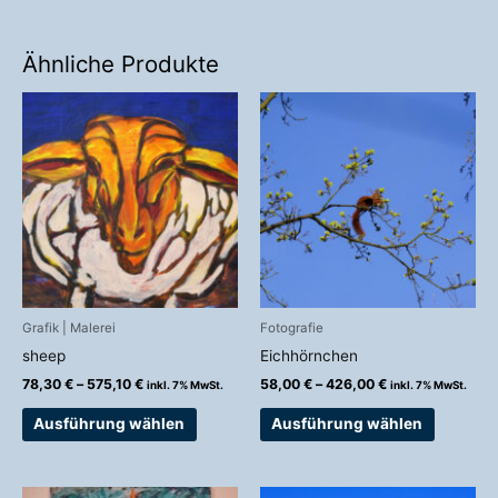
Ähnliche Produkte
Preisspanne:
Preisspanne:
Dieses
Dieses
78,30 €
58,00 €
Produkt
Produkt
bis
bis
weist
weist
575,10 €
426,00 €
mehrere
mehrere
Varianten
Variante
auf.
auf.
Die
Die
Optionen
Optionen
können
können
auf
auf
Grafik | Malerei
Fotografie
der
der
sheep
Eichhörnchen
Produktseite
Produkts
78,30
€
–
575,10
€
58,00
€
–
426,00
€
inkl. 7% MwSt.
inkl. 7% MwSt.
gewählt
gewählt
werden
werden
Ausführung wählen
Ausführung wählen
Preisspanne: