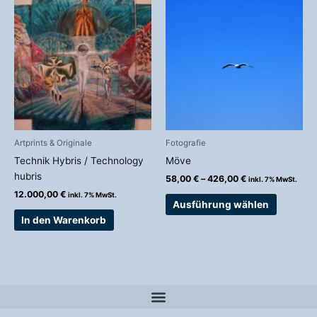
Dieses
58,00 €
Produkt
bis
weist
426,00 €
mehrere
Variante
auf.
Die
Optionen
können
auf
Artprints & Originale
Fotografie
der
Technik Hybris / Technology
Möve
Produkts
hubris
58,00
€
–
426,00
€
inkl. 7% MwSt.
gewählt
12.000,00
€
inkl. 7% MwSt.
werden
Ausführung wählen
In den Warenkorb