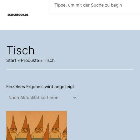
Inhalt
Zum
springen
Inhalt
springen
Tisch
Start
Produkte
Tisch
Einzelnes Ergebnis wird angezeigt
Dieses
Produkt
weist
mehrere