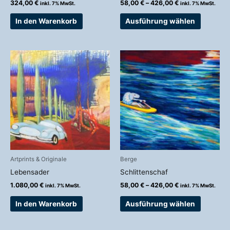
324,00
€
58,00
€
–
426,00
€
inkl. 7% MwSt.
inkl. 7% MwSt.
gewählt
werden
In den Warenkorb
Ausführung wählen
Preisspanne:
Dieses
58,00 €
Produkt
bis
weist
426,00 €
mehrere
Variante
auf.
Die
Optionen
können
auf
Artprints & Originale
Berge
der
Lebensader
Schlittenschaf
Produkts
1.080,00
€
58,00
€
–
426,00
€
inkl. 7% MwSt.
inkl. 7% MwSt.
gewählt
werden
In den Warenkorb
Ausführung wählen