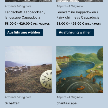
auf
auf
Artprints & Originale
Artprints & Originale
der
der
Landschaft Kappadokien /
Feenkamine Kappadokien /
Produktseite
Produkts
landscape Cappadocia
Fairy chimneys Cappadocia
gewählt
gewählt
58,00
€
–
426,00
€
58,00
€
–
426,00
€
inkl. 7% MwSt.
inkl. 7% MwSt.
werden
werden
Ausführung wählen
Ausführung wählen
Preisspanne:
Dieses
58,00 €
Produkt
bis
weist
426,00 €
mehrere
Variante
auf.
Die
Optionen
können
auf
Artprints & Originale
Artprints & Originale
der
Schafzeit
phantascape
Produkts