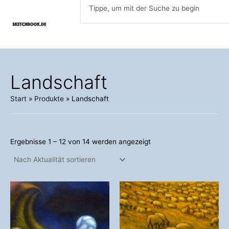
Inhalt
Nach
Zum
Aktualität
springen
sortiert
Inhalt
springen
Landschaft
Start
Produkte
Landschaft
Ergebnisse 1 – 12 von 14 werden angezeigt
Dieses
Dieses
Produkt
Produkt
weist
weist
mehrere
mehrere