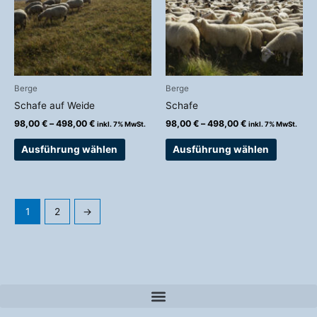
Varianten
Variante
auf.
auf.
Die
Die
Optionen
Optionen
können
können
auf
auf
Berge
Berge
der
der
Schafe auf Weide
Schafe
Produktseite
Produkts
98,00
€
–
498,00
€
98,00
€
–
498,00
€
inkl. 7% MwSt.
inkl. 7% MwSt.
gewählt
gewählt
werden
werden
Ausführung wählen
Ausführung wählen
1
2
→