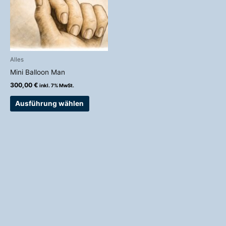
Varianten
auf.
Die
Optionen
können
auf
Alles
der
Mini Balloon Man
Produktseite
300,00
€
inkl. 7% MwSt.
gewählt
werden
Ausführung wählen