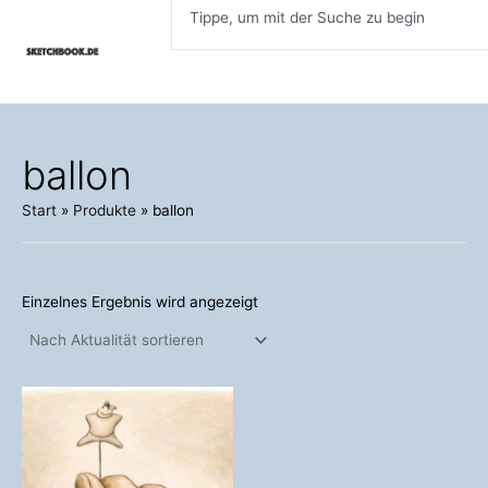
Inhalt
Zum
springen
Inhalt
springen
ballon
Start
Produkte
ballon
Einzelnes Ergebnis wird angezeigt
Dieses
Produkt
weist
mehrere