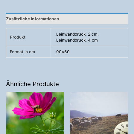
Zusätzliche Informationen
Leinwanddruck, 2 cm,
Produkt
Leinwanddruck, 4 cm
Format in cm
90×60
Ähnliche Produkte
Preisspanne:
Dieses
58,00 €
Produkt
bis
weist
426,00 €
mehrere
Varianten
auf.