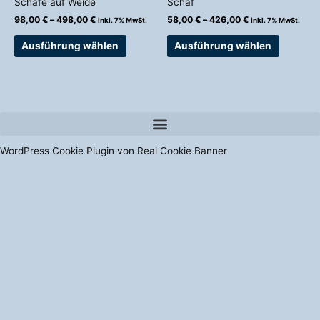
Schafe auf Weide
Schaf
Produktseite
Produkts
98,00
€
–
498,00
€
58,00
€
–
426,00
€
inkl. 7% MwSt.
inkl. 7% MwSt.
gewählt
gewählt
werden
werden
Ausführung wählen
Ausführung wählen
WordPress Cookie Plugin von Real Cookie Banner