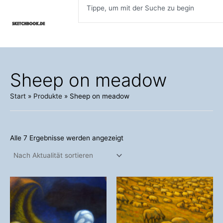
Inhalt
Nach
Zum
Aktualität
springen
sortiert
Inhalt
springen
Sheep on meadow
Start
Produkte
Sheep on meadow
Alle 7 Ergebnisse werden angezeigt
Dieses
Dieses
Produkt
Produkt
weist
weist
mehrere
mehrere