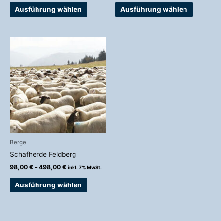
werden
werden
Ausführung wählen
Ausführung wählen
Preisspanne:
Dieses
98,00 €
Produkt
bis
weist
498,00 €
mehrere
Varianten
auf.
Die
Optionen
können
auf
Berge
der
Schafherde Feldberg
Produktseite
98,00
€
–
498,00
€
inkl. 7% MwSt.
gewählt
werden
Ausführung wählen