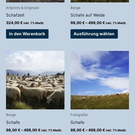
auf
Artprints & Originale
Berge
der
Schafzeit
Schafe auf Weide
Produkts
324,00
€
98,00
€
–
498,00
€
inkl. 7% MwSt.
inkl. 7% MwSt.
gewählt
werden
In den Warenkorb
Ausführung wählen
Preisspanne:
Preisspanne:
Dieses
Dieses
98,00 €
98,00 €
Produkt
Produkt
bis
bis
weist
weist
498,00 €
498,00 €
mehrere
mehrere
Varianten
Variante
auf.
auf.
Die
Die
Optionen
Optionen
können
können
auf
auf
Berge
Fotografie
der
der
Schafe
Schafe
Produktseite
Produkts
98,00
€
–
498,00
€
98,00
€
–
498,00
€
inkl. 7% MwSt.
inkl. 7% MwSt.
gewählt
gewählt