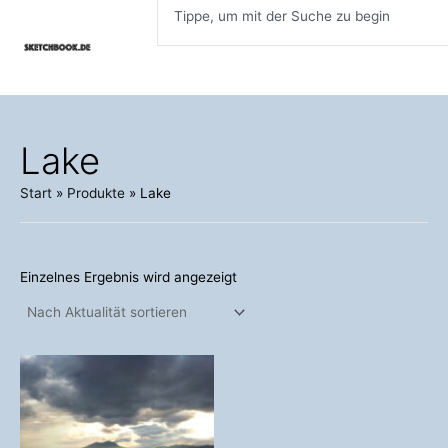
Inhalt
Zum
springen
Inhalt
springen
Lake
Start
Produkte
Lake
Einzelnes Ergebnis wird angezeigt
Preisspanne:
Dieses
98,00 €
Produkt
bis
weist
498,00 €
mehrere