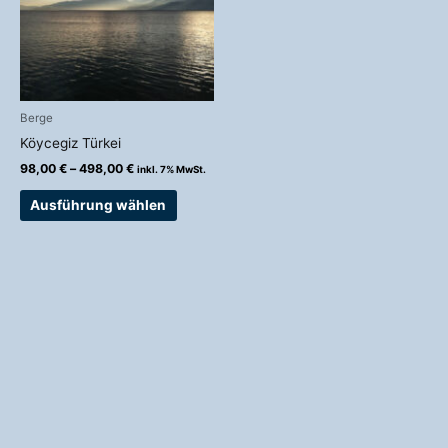
Varianten
auf.
Die
Optionen
können
auf
Berge
der
Köycegiz Türkei
Produktseite
98,00
€
–
498,00
€
inkl. 7% MwSt.
gewählt
werden
Ausführung wählen