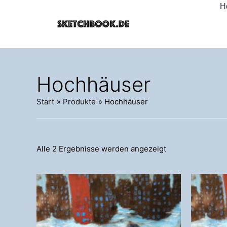
Nach
Zum
H
Aktualität
springen
Inhalt
sortiert
springen
Hochhäuser
Start
Produkte
Hochhäuser
Alle 2 Ergebnisse werden angezeigt
Preisspanne:
Dieses
90,00 €
Produkt
bis
weist
449,00 €
mehrere