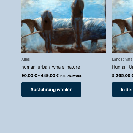
Varianten
auf.
Die
Optionen
können
auf
der
Produktseite
gewählt
Alles
Landschaft
werden
human-urban-whale-nature
Human-Ur
90,00
€
–
449,00
€
5.265,00
inkl. 7% MwSt.
Ausführung wählen
In de