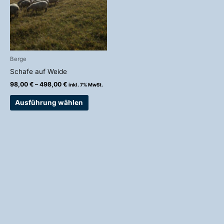
Varianten
auf.
Die
Optionen
können
auf
Berge
der
Schafe auf Weide
Produktseite
98,00
€
–
498,00
€
inkl. 7% MwSt.
gewählt
werden
Ausführung wählen