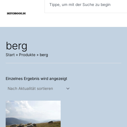
Inhalt
Zum
springen
Inhalt
springen
berg
Start
Produkte
berg
Einzelnes Ergebnis wird angezeigt
Preisspanne:
Dieses
98,00 €
Produkt
bis
weist
498,00 €
mehrere