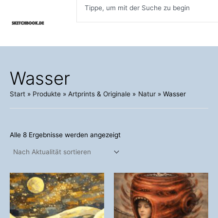
Inhalt
Nach
Zum
Aktualität
springen
sortiert
Inhalt
springen
Wasser
Start
Produkte
Artprints & Originale
Natur
Wasser
Alle 8 Ergebnisse werden angezeigt
Dieses
Dieses
Produkt
Produkt
weist
weist
mehrere
mehrere