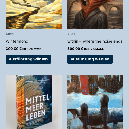
Varianten
Variante
auf.
auf.
Die
Die
Optionen
Optionen
können
können
auf
auf
Alles
Alles
der
der
Wintermond
within – where the noise ends
Produktseite
Produkts
300,00
€
300,00
€
inkl. 7% MwSt.
inkl. 7% MwSt.
gewählt
gewählt
werden
werden
Ausführung wählen
Ausführung wählen
Preisspanne:
Dieses
90,00 €
Produkt
bis
weist
449,00 €
mehrere
Variante
auf.
Die
Optionen
können