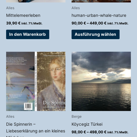
auf
Alles
Alles
der
Mittelemeerleben
human-urban-whale-nature
Produkts
39,90
€
90,00
€
–
449,00
€
inkl. 7% MwSt.
inkl. 7% MwSt.
gewählt
werden
In den Warenkorb
Ausführung wählen
Preisspanne:
Dieses
98,00 €
Produkt
bis
weist
498,00 €
mehrere
Variante
auf.
Die
Optionen
können
auf
Alles
Berge
der
Die Spinnerin –
Köycegiz Türkei
Produkts
Liebeserklärung an ein kleines
98,00
€
–
498,00
€
inkl. 7% MwSt.
gewählt