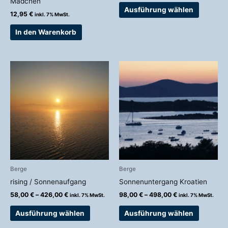
Mädchen
werden
Ausführung wählen
12,95
€
inkl. 7% MwSt.
In den Warenkorb
Preisspanne:
Preisspanne:
Dieses
Dieses
58,00 €
98,00 €
Produkt
Produkt
bis
bis
weist
weist
426,00 €
498,00 €
mehrere
mehrere
Varianten
Variante
auf.
auf.
Die
Die
Optionen
Optionen
können
können
auf
auf
Berge
Berge
der
der
rising / Sonnenaufgang
Sonnenuntergang Kroatien
Produktseite
Produkts
58,00
€
–
426,00
€
98,00
€
–
498,00
€
inkl. 7% MwSt.
inkl. 7% MwSt.
gewählt
gewählt
werden
werden
Ausführung wählen
Ausführung wählen